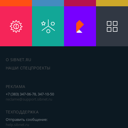
освежающих напитков. Регулярные имиджевые
мероприятия такие как благотворительные
вечеринки, бесплатные показы научно-
популярных фильмов, тематические вечеринки
не преследуют экономической выгоды, но
поднимают статус заведения в городе.
О SIBNET.RU
НАШИ СПЕЦПРОЕКТЫ
РЕКЛАМА
+7 (383) 347-06-78, 347-10-50
reclame@support.sibnet.ru
ТЕХПОДДЕРЖКА
Отправить сообщение:
help.sibnet.ru