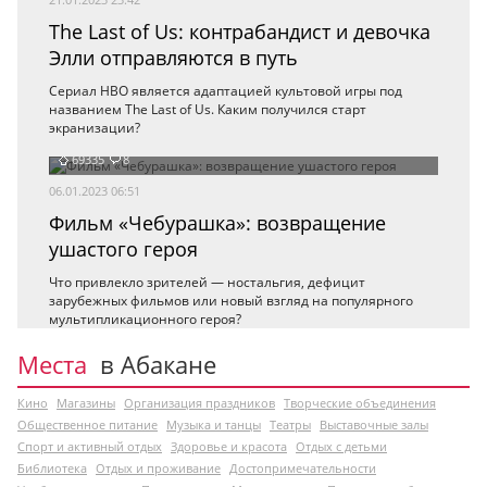
The Last of Us: контрабандист и девочка
Элли отправляются в путь
Сериал HBO является адаптацией культовой игры под
названием The Last of Us. Каким получился старт
экранизации?
69335
8
06.01.2023 06:51
Фильм «Чебурашка»: возвращение
ушастого героя
Что привлекло зрителей — ностальгия, дефицит
зарубежных фильмов или новый взгляд на популярного
мультипликационного героя?
Места
в Абакане
Кино
Магазины
Организация праздников
Творческие объединения
Общественное питание
Музыка и танцы
Театры
Выставочные залы
Спорт и активный отдых
Здоровье и красота
Отдых с детьми
Библиотека
Отдых и проживание
Достопримечательности