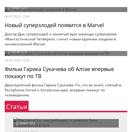
38404
0
06.07.2020 12:06
Новый суперзлодей появится в Marvel
Доктор Дум, суперзлодей и заклятый враг команды супергероев
«Фантастической Четвёрки», станет новым крупным злодеем в
киновселенной Marvel.
28728
0
02.07.2020 19:24
Фильм Гарика Сукачева об Алтае впервые
покажут по ТВ
Двухсерийный фильм Гарика Сукачёва «То, что во мне!», снятый в
Республике Алтай и Алтайском крае, впервые покажут по
телевидению.
Статьи
53507
2
21.01.2023 23:42