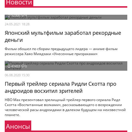
Новости
Мои материалы
52300
4
Мои места
24.05.2021 18:28
Моя личная афиша
Японский мультфильм заработал рекордные
деньги
Перечитать
Фильм обошел по сборам предыдущего лидера — аниме-фильм
режиссера Хаяо Миядзаки «Унесенные призраками»
47453
0
06.08.2020 15:30
Первый трейлер сериала Ридли Скотта про
андроидов восхитил зрителей
HBO Max презентовал зрелищный трейлер первого сериала Ридл
Скотта «Воспитанные волками», рассказывающего о возрождении
человеческой расы андроидами в далеком будущем на неизвестной
планете.
Анонсы