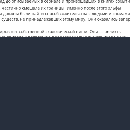
азад до описываемых в сериале и произошедших в книгах событи
, частично смешала их границы. Именно после этого эльфы
 должны были найти способ сожительства с людьми и гномами
 существ, не принадлежавших этому миру. Они оказались запе
мпиров нет собственной экологической ниши. Они — реликты
ие привело к появлению профессиональных охотников на них
Заметили
ошибку
в материа
Перейти к обсуждению (0)
Выделите нужный фрагмент
нажмите Ctrl и Enter