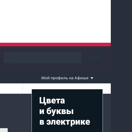
Мой профиль на Афише
Мои события
Мои тусовки
Мои комментарии
Найти
Мои материалы
Мои места
Мой профиль на Афише
Моя личная афиша
Перечитать