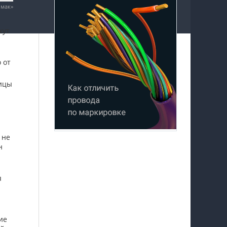
ьмак»
жут
 от
ницы
 не
н
я
ие