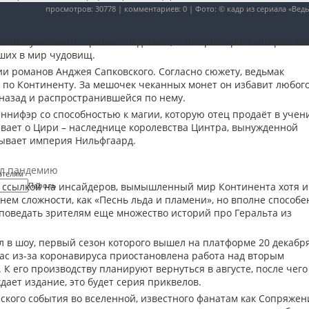
просмотров: 30778 | комментариев: 0 | Фото: © кадр из сериала «Вед
ел нашумевшего сериала «Ведьмак», в котором зрителям расска
ших в мир чудовищ.
и романов Анджея Сапковского. Согласно сюжету, ведьмак
 по Континенту. За мешочек чеканных монет он избавит любого
 назад и распространившейся по нему.
еннифэр со способностью к магии, которую отец продаёт в уче
вает о Цири – наследнице королевства Цинтра, вынужденной
атывает империя Нильфгаард.
ал пандемию
ателям
 ссылкой на инсайдеров, вымышленный мир Континента хотя и
Пароль
нем сложности, как «Песнь льда и пламени», но вполне способе
 поведать зрителям еще множество историй про Геральта из
л в шоу, первый сезон которого вышел на платформе 20 декабр
час из-за коронавируса приостановлена работа над вторым
 К его производству планируют вернуться в августе, после чего
дает издание, это будет серия приквелов.
ского события во вселенной, известного фанатам как Сопряжен