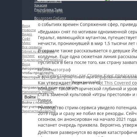
Томская область
Хакасия
Мои материалы
Республика Тыва
29.06.2020 18:26
Стриминговый сервис Netflix выпустит прикв
Все города Сибири
Мои места
о событиях времен Сопряжения сфер, привед
Вход
Новости
Моя личная афиша
«Ведьмак» снят по мотивам одноименной сери
Видео
Геральт, являющийся мутантом, путешествует
Софт
Перечитать
нечисти, проникнувшей в мир 1,5 тысячи лет
Микс
Все сервисы
В сериале также рассказывается о девушке Й
Sibnet.ru в Telegram
Хостинг
колдунье. Еще одна сюжетная линия рассказы
Подключить Ростелеком
пуститься в бега после того, как страну захв
Вход
Авторизируйтесь,
#Кинематограф
чтобы продолжить
«Противостояние»: как Стивен Кинг предсказ
Некоторые функции доступны только зарегистрированным пользов
Как утверждает портал
We Got This Covered
со
Логин (никнейм)
Неправильный логин или пароль
обладает такой исторической глубиной и уров
Напомнить пароль
стать заменой культовой «Игры престолов» и
Войти
Ривии.
Войти с помощью
Нет учетный записи?
Руководство стрим-сервиса увидело потенциа
Зарегистрироваться
2019 года и сразу же побил все рекорды. Сей
сезоном, он анонсирован на начало 2021 года.
настанет очередь приквела. Вероятно, утверж
Действия развернутся во время катастрофиче