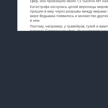
сфер, оно произошло около 1,5 тысячи лет н
Катастрофа коснулась целой вереницы миров
пришли в мир через разрывы между мирами и
мире Ведьмака появилось и множество других
в нем.
Поэтому, например, у гравейров, гулей и ва
периода Сопряжения сфер. Их распространен
мутантов-ведьмаков.
30778
0
Видео
Софт
Афиша
Фото
Астро
Микс
Блог Ростелекома
Все сервисы
О SIBNET.RU
Наши спецпроекты
Реклама
+7 (383) 347-06-78, 347-10-
50
reclame@support.sibnet.ru