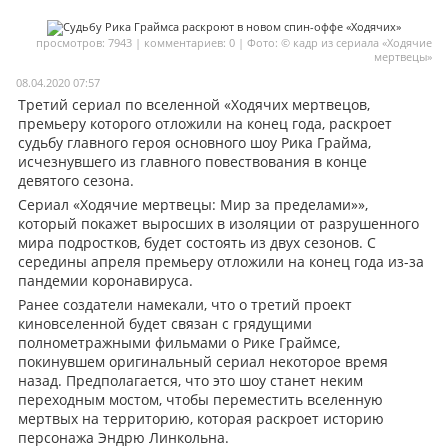
Мои материалы
просмотров: 7943 | комментариев: 0 | Фото: © кадр из сериала «Ходячие
мертвецы»
Мои места
08.04.2020 07:57
Моя личная афиша
Третий сериал по вселенной «Ходячих мертвецов,
премьеру которого отложили на конец года, раскроет
Перечитать
судьбу главного героя основного шоу Рика Грайма,
исчезнувшего из главного повествования в конце
девятого сезона.
Сериал «Ходячие мертвецы: Мир за пределами»»,
который покажет выросших в изоляции от разрушенного
мира подростков, будет состоять из двух сезонов. С
середины апреля премьеру отложили на конец года из-за
пандемии коронавируса.
Ранее создатели намекали, что о третий проект
киновселенной будет связан с грядущими
полнометражными фильмами о Рике Граймсе,
покинувшем оригинальный сериал некоторое время
назад. Предполагается, что это шоу станет неким
переходным мостом, чтобы переместить вселенную
мертвых на территорию, которая раскроет историю
персонажа Эндрю Линкольна.