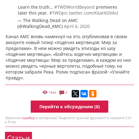
Learn the truth…
#TWDWorldBeyond
premieres
later this year.
#TWD
pic.twitter.com/K6aHiDVAsl
— The Walking Dead on AMC
(@WalkingDead_AMC)
April 6, 2020
Канал АМС вновь намекнул на это, опубликовав в своем
аккаунте новый тизер «Ходячих мертвецов: Мир за
пределами». В нем можно увидеть эпизоды из шоу
«Ходячие мертвецы», «Бойтесь ходячих мертвецов» и
«Ходячие мертвецы: Мир за пределами», в каждом из них
можно увидеть черные вертолеты, подобные тому, на
котором забрали Рика. Ролик подписан фразой: «Узнайте
правду».
7943
0
Перейти к обсуждению (0)
Заметили
ошибку
в материале? Выделите нужный фрагмент и нажмите Ctrl
и Enter
Статьи