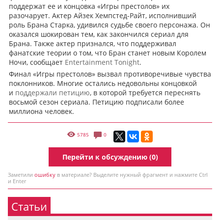
поддержат ее и концовка «Игры престолов» их
разочарует. Актер Айзек Хемпстед-Райт, исполнивший
роль Брана Старка, удивился судьбе своего персонажа. Он
оказался шокирован тем, как закончился сериал для
Брана. Также актер признался, что поддерживал
фанатские теории о том, что Бран станет новым Королем
Ночи, сообщает
Entertainment Tonight
.
Финал «Игры престолов» вызвал противоречивые чувства
поклонников. Многие остались недовольны концовкой
и
поддержали петицию
, в которой требуется переснять
восьмой сезон сериала. Петицию подписали более
миллиона человек.
5785
0
Перейти к обсуждению (0)
Заметили
ошибку
в материале? Выделите нужный фрагмент и нажмите Ctrl
и Enter
Статьи