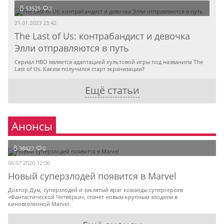
53525
2
21.01.2023 23:42
The Last of Us: контрабандист и девочка
Элли отправляются в путь
Сериал HBO является адаптацией культовой игры под названием The
Last of Us. Каким получился старт экранизации?
Ещё статьи
Анонсы
38422
0
06.07.2020 12:06
Новый суперзлодей появится в Marvel
Доктор Дум, суперзлодей и заклятый враг команды супергероев
«Фантастической Четвёрки», станет новым крупным злодеем в
киновселенной Marvel.