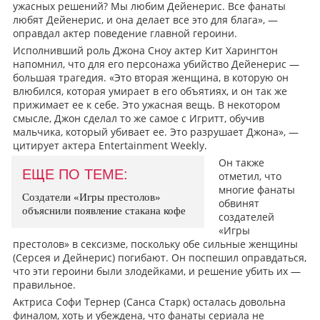
ужасных решений? Мы любим Дейенерис. Все фанаты
любят Дейенерис, и она делает все это для блага», —
оправдал актер поведение главной героини.
Исполнивший роль Джона Сноу актер Кит Харингтон
напомнил, что для его персонажа убийство Дейенерис —
большая трагедия. «Это вторая женщина, в которую он
влюбился, которая умирает в его объятиях, и он так же
прижимает ее к себе. Это ужасная вещь. В некотором
смысле, Джон сделал то же самое с Игритт, обучив
мальчика, который убивает ее. Это разрушает Джона», —
цитирует актера Entertainment Weekly.
Он также
ЕЩЕ ПО ТЕМЕ:
отметил, что
многие фанаты
Создатели «Игры престолов»
обвинят
объяснили появление стакана кофе
создателей
«Игры
престолов» в сексизме, поскольку обе сильные женщины
(Серсея и Дейнерис) погибают. Он поспешил оправдаться,
что эти героини были злодейками, и решение убить их —
правильное.
Актриса Софи Тернер (Санса Старк) осталась довольна
финалом, хоть и убеждена, что фанаты сериала не