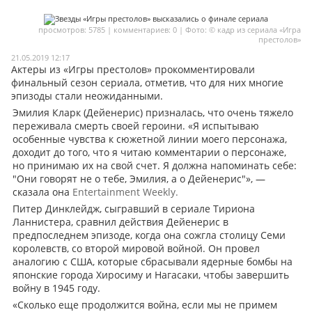
Мои материалы
просмотров: 5785 | комментариев: 0 | Фото: © кадр из сериала «Игра
престолов»
Мои места
21.05.2019 12:17
Актеры из «Игры престолов» прокомментировали
Моя личная афиша
финальный сезон сериала, отметив, что для них многие
Перечитать
эпизоды стали неожиданными.
Эмилия Кларк (Дейенерис) призналась, что очень тяжело
переживала смерть своей героини. «Я испытываю
особенные чувства к сюжетной линии моего персонажа,
доходит до того, что я читаю комментарии о персонаже,
но принимаю их на свой счет. Я должна напоминать себе:
"Они говорят не о тебе, Эмилия, а о Дейенерис"», —
сказала она
Entertainment Weekly.
Питер Динклейдж, сыгравший в сериале Тириона
Ланнистера, сравнил действия Дейенерис в
предпоследнем эпизоде, когда она сожгла столицу Семи
королевств, со второй мировой войной. Он провел
аналогию с США, которые сбрасывали ядерные бомбы на
японские города Хиросиму и Нагасаки, чтобы завершить
войну в 1945 году.
«Сколько еще продолжится война, если мы не примем