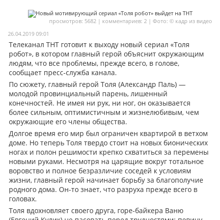
Мои материалы
просмотров: 5682 | комментариев: 2 | Фото: © кадр из видео
Мои места
26.04.2019 09:01
Телеканал ТНТ готовит к выходу новый сериал «Толя
Моя личная афиша
робот», в котором главный герой объяснит окружающим
людям, что все проблемы, прежде всего, в голове,
Перечитать
сообщает пресс-служба канала.
По сюжету, главный герой Толя (Александр Паль) —
молодой провинциальный парень, лишенный
конечностей. Не имея ни рук, ни ног, он оказывается
более сильным, оптимистичным и жизнелюбивым, чем
окружающие его члены общества.
Долгое время его мир был ограничен квартирой в ветхом
доме. Но теперь Толя твердо стоит на новых бионических
ногах и полон решимости крепко схватиться за перемены
новыми руками. Несмотря на царящие вокруг тотальное
воровство и полное безразличие соседей к условиям
жизни, главный герой начинает борьбу за благополучие
родного дома. Он-то знает, что разруха прежде всего в
головах.
Толя вдохновляет своего друга, горе-байкера Ваню
(Евгений Кулик) не пасовать перед трудностями; певицу