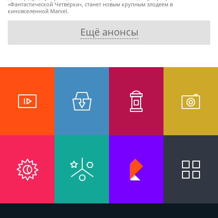
«Фантастической Четвёрки», станет новым крупным злодеем в
киновселенной Marvel.
Ещё анонсы