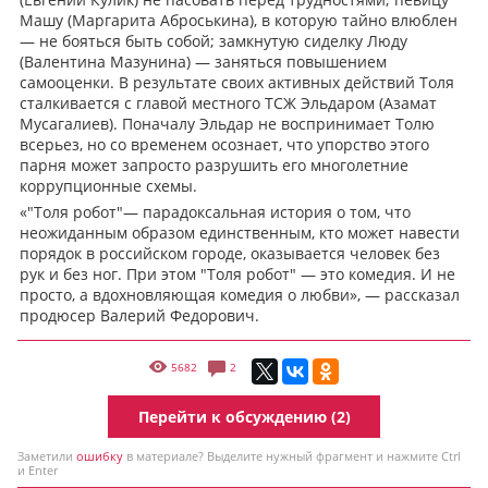
Машу (Маргарита Аброськина), в которую тайно влюблен
— не бояться быть собой; замкнутую сиделку Люду
(Валентина Мазунина) — заняться повышением
самооценки. В результате своих активных действий Толя
сталкивается с главой местного ТСЖ Эльдаром (Азамат
Мусагалиев). Поначалу Эльдар не воспринимает Толю
всерьез, но со временем осознает, что упорство этого
парня может запросто разрушить его многолетние
коррупционные схемы.
«"Толя робот"— парадоксальная история о том, что
неожиданным образом единственным, кто может навести
порядок в российском городе, оказывается человек без
рук и без ног. При этом "Толя робот" — это комедия. И не
просто, а вдохновляющая комедия о любви», — рассказал
продюсер Валерий Федорович.
5682
2
Перейти к обсуждению (2)
Заметили
ошибку
в материале? Выделите нужный фрагмент и нажмите Ctrl
и Enter