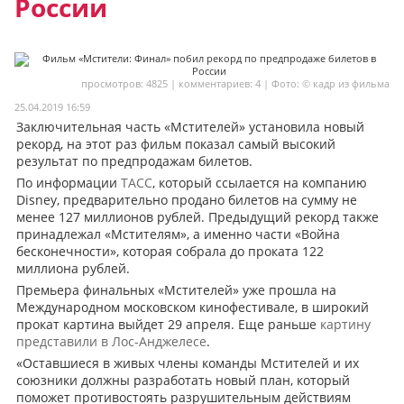
России
Мои материалы
Мои места
просмотров: 4825 | комментариев: 4 | Фото: © кадр из фильма
Моя личная афиша
25.04.2019 16:59
Перечитать
Заключительная часть «Мстителей» установила новый
рекорд, на этот раз фильм показал самый высокий
результат по предпродажам билетов.
По информации
ТАСС
, который ссылается на компанию
Disney, предварительно продано билетов на сумму не
менее 127 миллионов рублей. Предыдущий рекорд также
принадлежал «Мстителям», а именно части «Война
бесконечности», которая собрала до проката 122
миллиона рублей.
Премьера финальных «Мстителей» уже прошла на
Международном московском кинофестивале, в широкий
прокат картина выйдет 29 апреля. Еще раньше
картину
представили в Лос-Анджелесе
.
«Оставшиеся в живых члены команды Мстителей и их
союзники должны разработать новый план, который
поможет противостоять разрушительным действиям