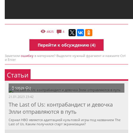
4825
4
Перейти к обсуждению (4)
Заметили
ошибку
в материале? Выделите нужный фрагмент и нажмите Ctrl
и Enter
Статьи
53529
2
21.01.2023 23:42
The Last of Us: контрабандист и девочка
Элли отправляются в путь
Сериал HBO является адаптацией культовой игры под названием The
Last of Us. Каким получился старт экранизации?