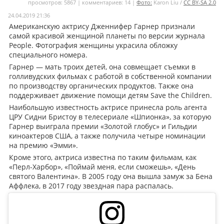
просмотров: 5867 | комментариев: 14 |
Фото:
Karon Liu /
CC BY-SA 2.0
Мои материалы
24.04.2019 21:36
Американскую актрису Дженнифер Гарнер признали
Мои места
самой красивой женщиной планеты по версии журнала
People. Фотография женщины украсила обложку
Моя личная афиша
специального номера.
Гарнер — мать троих детей, она совмещает съемки в
Перечитать
голливудских фильмах с работой в собственной компании
по производству органических продуктов. Также она
поддерживает движение помощи детям Save the Children.
Наибольшую известность актрисе принесла роль агента
ЦРУ Сидни Бристоу в телесериале «Шпионка», за которую
Гарнер выиграла премии «Золотой глобус» и Гильдии
киноактеров США, а также получила четыре номинации
на премию «Эмми».
Кроме этого, актриса известна по таким фильмам, как
«Перл-Харбор», «Поймай меня, если сможешь», «День
святого Валентина». В 2005 году она вышла замуж за Бена
Аффлека, в 2017 году звездная пара распалась.