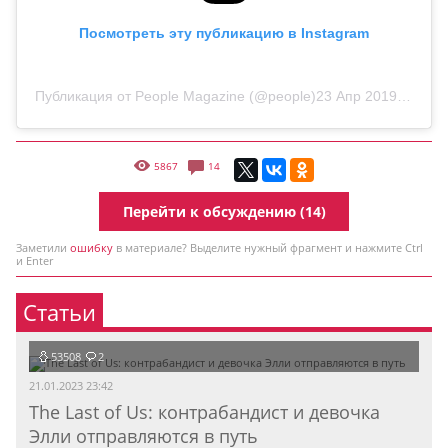
Посмотреть эту публикацию в Instagram
Публикация от People Magazine (@people)
23 Апр 2019 в 6:00 PDT
5867
14
Перейти к обсуждению (14)
Заметили
ошибку
в материале? Выделите нужный фрагмент и нажмите Ctrl
и Enter
Статьи
53508
2
21.01.2023 23:42
The Last of Us: контрабандист и девочка
Элли отправляются в путь