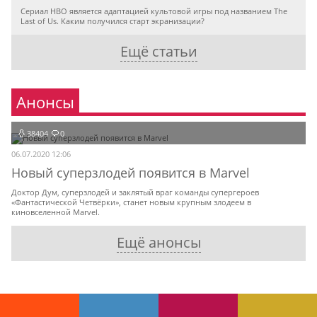
Сериал HBO является адаптацией культовой игры под названием The
Last of Us. Каким получился старт экранизации?
Ещё статьи
Анонсы
38404
0
06.07.2020 12:06
Новый суперзлодей появится в Marvel
Доктор Дум, суперзлодей и заклятый враг команды супергероев
«Фантастической Четвёрки», станет новым крупным злодеем в
киновселенной Marvel.
Ещё анонсы